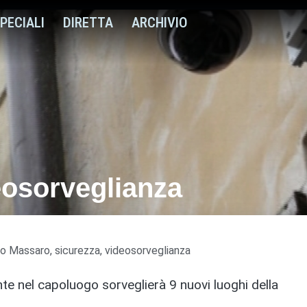
PECIALI
DIRETTA
ARCHIVIO
eosorveglianza
o Massaro
,
sicurezza
,
videosorveglianza
te nel capoluogo sorveglierà 9 nuovi luoghi della