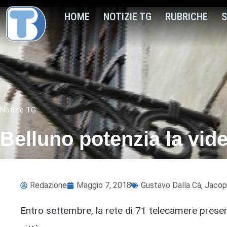
HOME
NOTIZIE TG
RUBRICHE
S
Notizie TG
Belluno potenzia la vid
Redazione
Maggio 7, 2018
Gustavo Dalla Cà
,
Jacop
Entro settembre, la rete di 71 telecamere presen