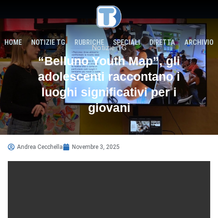
HOME
NOTIZIE TG
RUBRICHE
SPECIALI
DIRETTA
ARCHIVIO
Notizie TG
“Belluno Youth Map”, gli
adolescenti raccontano i
luoghi significativi per i
giovani
Andrea Cecchella
Novembre 3, 2025