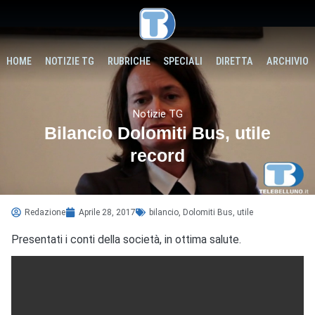
HOME
NOTIZIE TG
RUBRICHE
SPECIALI
DIRETTA
ARCHIVIO
Notizie TG
Bilancio Dolomiti Bus, utile
record
Redazione
Aprile 28, 2017
bilancio
,
Dolomiti Bus
,
utile
Presentati i conti della società, in ottima salute.