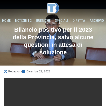
HOME
NOTIZIE TG
RUBRICHE
SPECIALI
DIRETTA
ARCHIVIO
Notizie TG
Bilancio positivo per il 2023
della Provincia, salvo alcune
questioni in attesa di
soluzione
Redazione
Dicembre 22, 2023