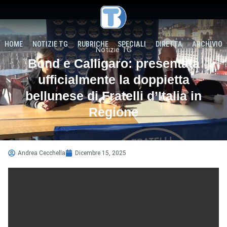
HOME
NOTIZIE TG
RUBRICHE
SPECIALI
DIRETTA
ARCHIVIO
Notizie TG
Bond e Calligaro: presentata
ufficialmente la doppietta
bellunese di Fratelli d’Italia in
Regione
Andrea Cecchella
Dicembre 15, 2025