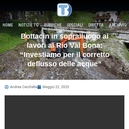
HOME
NOTIZIE TG
RUBRICHE
SPECIALI
DIRETTA
ARCHIVIO
Notizie TG
Bottacin in sopralluogo ai
lavori al Rio Val Bona:
“Investiamo per il corretto
deflusso delle acque”
Andrea Cecchella
Maggio 22, 2025