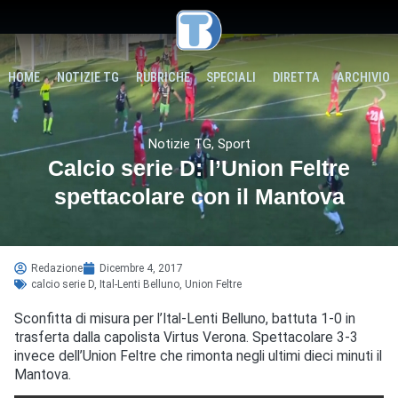
HOME
NOTIZIE TG
RUBRICHE
SPECIALI
DIRETTA
ARCHIVIO
Notizie TG
,
Sport
Calcio serie D: l’Union Feltre
spettacolare con il Mantova
Redazione
Dicembre 4, 2017
calcio serie D
,
Ital-Lenti Belluno
,
Union Feltre
Sconfitta di misura per l’Ital-Lenti Belluno, battuta 1-0 in
trasferta dalla capolista Virtus Verona. Spettacolare 3-3
invece dell’Union Feltre che rimonta negli ultimi dieci minuti il
Mantova.