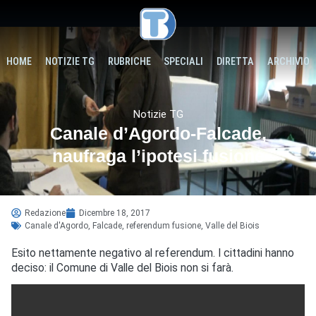
HOME
NOTIZIE TG
RUBRICHE
SPECIALI
DIRETTA
ARCHIVIO
Notizie TG
Canale d’Agordo-Falcade,
naufraga l’ipotesi fusione
Redazione
Dicembre 18, 2017
Canale d'Agordo
,
Falcade
,
referendum fusione
,
Valle del Biois
Esito nettamente negativo al referendum. I cittadini hanno
deciso: il Comune di Valle del Biois non si farà.