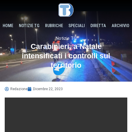
HOME
NOTIZIE TG
RUBRICHE
SPECIALI
DIRETTA
ARCHIVIO
Notizie TG
Carabinieri, a Natale
intensificati i controlli sul
territorio
Redazione
Dicembre 22, 2023