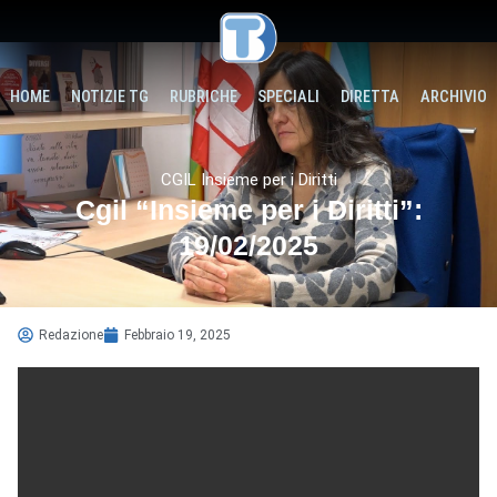
HOME
NOTIZIE TG
RUBRICHE
SPECIALI
DIRETTA
ARCHIVIO
CGIL Insieme per i Diritti
Cgil “Insieme per i Diritti”:
19/02/2025
Redazione
Febbraio 19, 2025