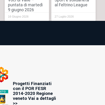
Voci di Valle –
Sport e solidarietà
puntata di martedì
al Feltrino League
9 giugno 2026
16 Giugno 2026
27 Luglio 2026
Progetti Finanziati
con il POR FESR
2014-2020 Regione
veneto Vai a dettagli
>>