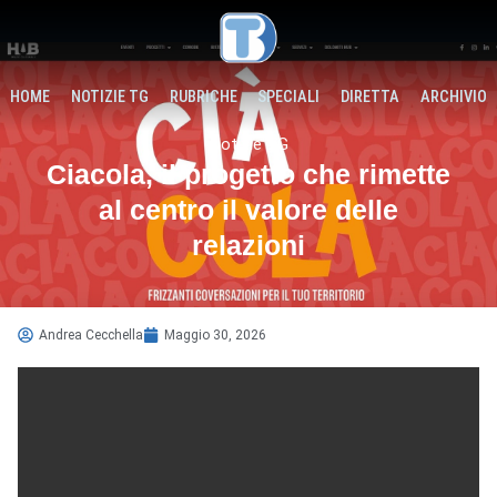
HOME
NOTIZIE TG
RUBRICHE
SPECIALI
DIRETTA
ARCHIVIO
Notizie TG
Ciacola, il progetto che rimette
al centro il valore delle
relazioni
Andrea Cecchella
Maggio 30, 2026