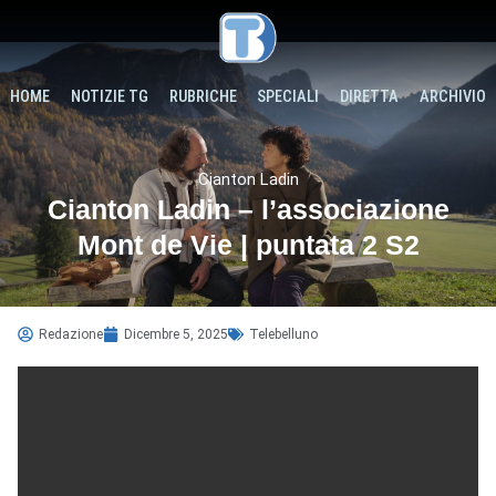
HOME
NOTIZIE TG
RUBRICHE
SPECIALI
DIRETTA
ARCHIVIO
Cianton Ladin
Cianton Ladin – l’associazione
Mont de Vie | puntata 2 S2
Redazione
Dicembre 5, 2025
Telebelluno