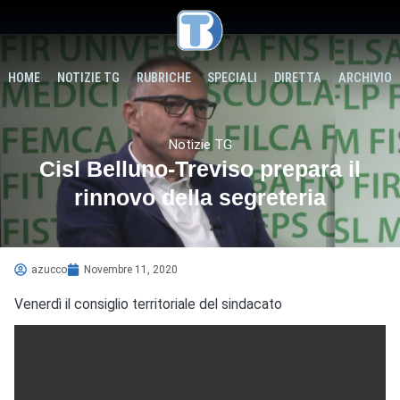
HOME
NOTIZIE TG
RUBRICHE
SPECIALI
DIRETTA
ARCHIVIO
Notizie TG
Cisl Belluno-Treviso prepara il
rinnovo della segreteria
azucco
Novembre 11, 2020
Venerdì il consiglio territoriale del sindacato