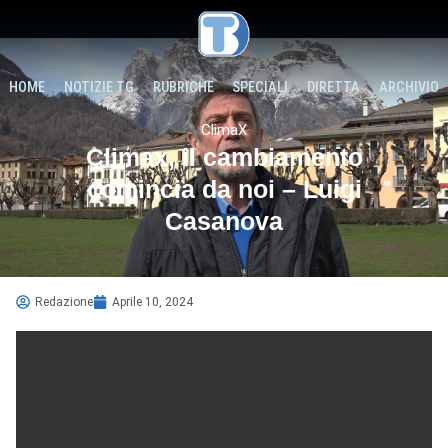
HOME
NOTIZIE TG
RUBRICHE
SPECIALI
DIRETTA
ARCHIVIO
ClimaX
Climax, il cambiamento
comincia da noi – Luigi
Casanova
Redazione
Aprile 10, 2024