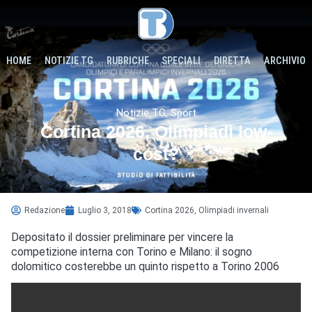
HOME
NOTIZIE TG
RUBRICHE
SPECIALI
DIRETTA
ARCHIVIO
Notizie TG
,
Sport
Cortina 2026, Olimpiadi low-
cost?
Redazione
Luglio 3, 2018
Cortina 2026
,
Olimpiadi invernali
Depositato il dossier preliminare per vincere la
competizione interna con Torino e Milano: il sogno
dolomitico costerebbe un quinto rispetto a Torino 2006