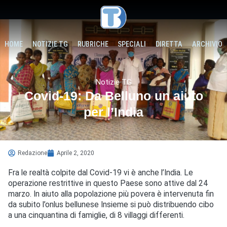
HOME
NOTIZIE TG
RUBRICHE
SPECIALI
DIRETTA
ARCHIVIO
Notizie TG
Covid-19: Da Belluno un aiuto
per l’India
Redazione
Aprile 2, 2020
Fra le realtà colpite dal Covid-19 vi è anche l’India. Le
operazione restrittive in questo Paese sono attive dal 24
marzo. In aiuto alla popolazione più povera è intervenuta fin
da subito l’onlus bellunese Insieme si può distribuendo cibo
a una cinquantina di famiglie, di 8 villaggi differenti.