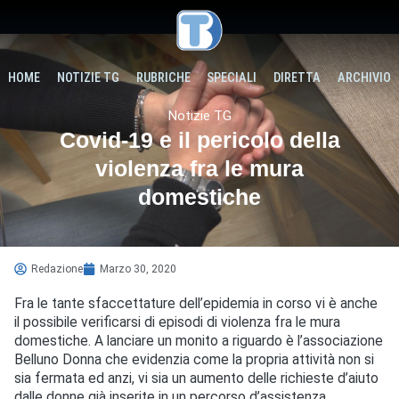
HOME
NOTIZIE TG
RUBRICHE
SPECIALI
DIRETTA
ARCHIVIO
Notizie TG
Covid-19 e il pericolo della
violenza fra le mura
domestiche
Redazione
Marzo 30, 2020
Fra le tante sfaccettature dell’epidemia in corso vi è anche
il possibile verificarsi di episodi di violenza fra le mura
domestiche. A lanciare un monito a riguardo è l’associazione
Belluno Donna che evidenzia come la propria attività non si
sia fermata ed anzi, vi sia un aumento delle richieste d’aiuto
dalle donne già inserite in un percorso d’assistenza.