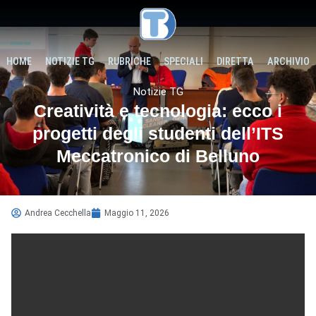
HOME
NOTIZIE TG
RUBRICHE
SPECIALI
DIRETTA
ARCHIVIO
Notizie TG
Creatività e tecnologia: ecco i
progetti degli studenti dell’ITS
Meccatronico di Belluno
Andrea Cecchella
Maggio 11, 2026