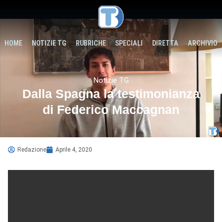
HOME
NOTIZIE TG
RUBRICHE
SPECIALI
DIRETTA
ARCHIVIO
Notizie TG
Dalla Spagna la testimonianza
di Federico Maccagnan
Redazione
Aprile 4, 2020