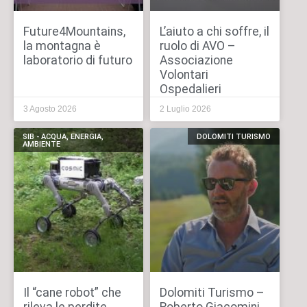
Future4Mountains,
L’aiuto a chi soffre, il
la montagna è
ruolo di AVO –
laboratorio di futuro
Associazione
Volontari
Ospedalieri
3 Agosto 2026
2 Luglio 2026
SIB - ACQUA, ENERGIA,
DOLOMITI TURISMO
AMBIENTE
Il “cane robot” che
Dolomiti Turismo –