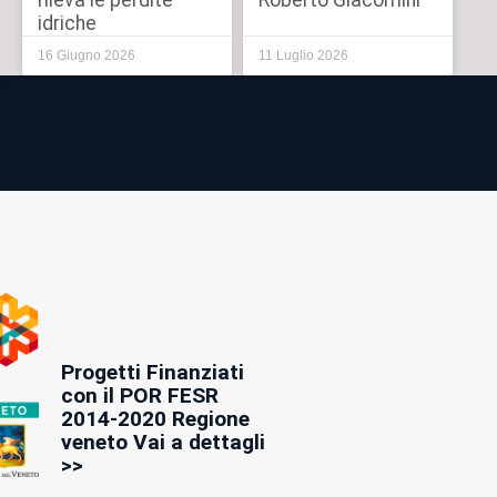
rileva le perdite
Roberto Giacomini
idriche
16 Giugno 2026
11 Luglio 2026
Progetti Finanziati
con il POR FESR
2014-2020 Regione
veneto Vai a dettagli
>>