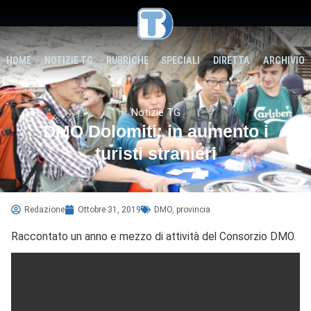
HOME
NOTIZIE TG
RUBRICHE
SPECIALI
DIRETTA
ARCHIVIO
Notizie TG
DMO Dolomiti: in aumento i
turisti stranieri
Redazione
Ottobre 31, 2019
DMO
,
provincia
Raccontato un anno e mezzo di attività del Consorzio DMO.