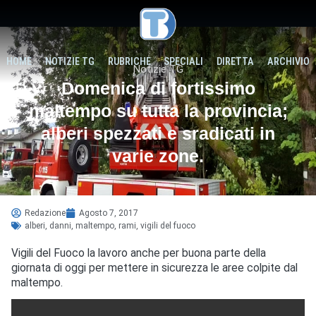
HOME
NOTIZIE TG
RUBRICHE
SPECIALI
DIRETTA
ARCHIVIO
Notizie TG
Domenica di fortissimo
maltempo su tutta la provincia;
alberi spezzati e sradicati in
varie zone.
Redazione
Agosto 7, 2017
alberi
,
danni
,
maltempo
,
rami
,
vigili del fuoco
Vigili del Fuoco la lavoro anche per buona parte della
giornata di oggi per mettere in sicurezza le aree colpite dal
maltempo.