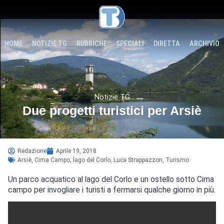
HOME
NOTIZIE TG
RUBRICHE
SPECIALI
DIRETTA
ARCHIVIO
Notizie TG
Due progetti turistici per Arsiè
Redazione
Aprile 19, 2018
Arsiè
,
Cima Campo
,
lago del Corlo
,
Luca Strappazzon
,
Turismo
Un parco acquatico al lago del Corlo e un ostello sotto Cima
campo per invogliare i turisti a fermarsi qualche giorno in più.