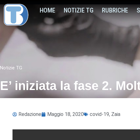
HOME
NOTIZIE TG
RUBRICHE
S
Notizie TG
E’ iniziata la fase 2. Mol
Redazione
Maggio 18, 2020
covid-19
,
Zaia