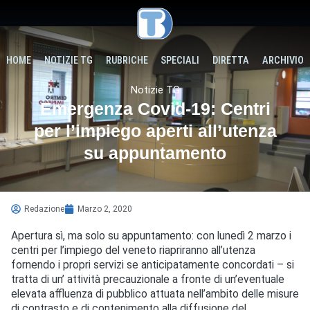
HOME
NOTIZIE TG
RUBRICHE
SPECIALI
DIRETTA
ARCHIVIO
Notizie TG
Emergenza Covid-19: Centri
per l’impiego aperti all’utenza
su appuntamento
Redazione
Marzo 2, 2020
Apertura sì, ma solo su appuntamento: con lunedì 2 marzo i
centri per l’impiego del veneto riapriranno all’utenza
fornendo i propri servizi se anticipatamente concordati – si
tratta di un’ attività precauzionale a fronte di un’eventuale
elevata affluenza di pubblico attuata nell’ambito delle misure
di contrasto e di contenimento alla diffusione del