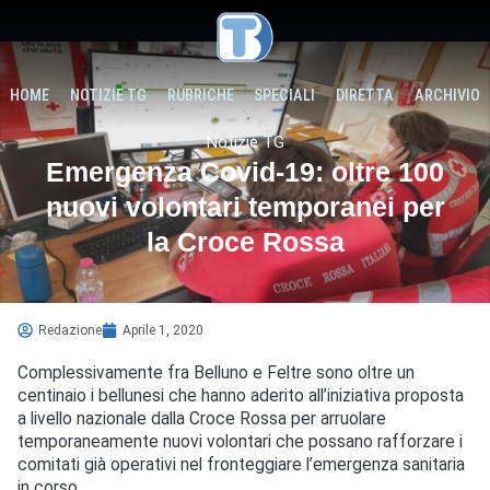
HOME
NOTIZIE TG
RUBRICHE
SPECIALI
DIRETTA
ARCHIVIO
Notizie TG
Emergenza Covid-19: oltre 100
nuovi volontari temporanei per
la Croce Rossa
Redazione
Aprile 1, 2020
Complessivamente fra Belluno e Feltre sono oltre un
centinaio i bellunesi che hanno aderito all’iniziativa proposta
a livello nazionale dalla Croce Rossa per arruolare
temporaneamente nuovi volontari che possano rafforzare i
comitati già operativi nel fronteggiare l’emergenza sanitaria
in corso.