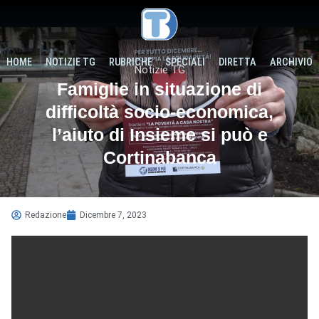
HOME
NOTIZIE TG
RUBRICHE
SPECIALI
DIRETTA
ARCHIVIO
Notizie TG
Famiglie in situazione di
difficoltà socio-economica,
l’aiuto di Insieme si può e
Cortinabanca
Redazione
Dicembre 7, 2023