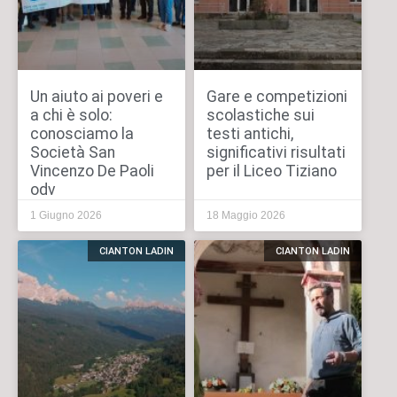
Un aiuto ai poveri e
Gare e competizioni
a chi è solo:
scolastiche sui
conosciamo la
testi antichi,
Società San
significativi risultati
Vincenzo De Paoli
per il Liceo Tiziano
odv
1 Giugno 2026
18 Maggio 2026
CIANTON LADIN
CIANTON LADIN