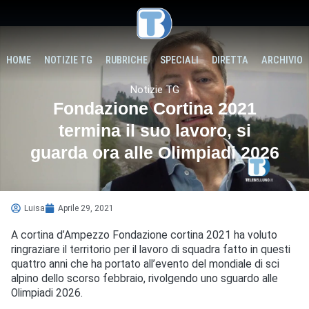
HOME
NOTIZIE TG
RUBRICHE
SPECIALI
DIRETTA
ARCHIVIO
Notizie TG
Fondazione Cortina 2021
termina il suo lavoro, si
guarda ora alle Olimpiadi 2026
Luisa
Aprile 29, 2021
A cortina d’Ampezzo Fondazione cortina 2021 ha voluto
ringraziare il territorio per il lavoro di squadra fatto in questi
quattro anni che ha portato all’evento del mondiale di sci
alpino dello scorso febbraio, rivolgendo uno sguardo alle
Olimpiadi 2026.