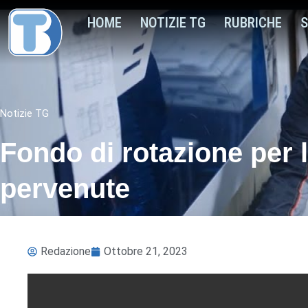
HOME
NOTIZIE TG
RUBRICHE
S
Notizie TG
Fondo di rotazione per 
pervenute
Redazione
Ottobre 21, 2023