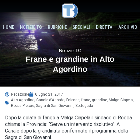
HOME
NOTIZIE TG
RUBRICHE
SPECIALI
DIRETTA
ARCHIVIO
Notizie TG
Frane e grandine in Alto
Agordino
Redazione
Giugno 21, 2017
Alto Agordino
,
Canale d'Agordo
,
Falcade
,
frane
,
grandine
,
Malga Ciapela
,
Rocca Pietore
,
Sagra di San Giovanni
,
Sottoguda
Dopo la colata di fango a Malga Ciapela il sindaco di Rocca
chiama la Provincia: “Serve un intervento risolutivo”. A
Canale dopo la grandinata confermato il programma della
Sagra di San Giovanni.