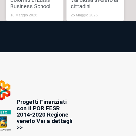
Dolomiti di Luiss
Val Clusa svelato ai
Business School
cittadini
18 Maggio 2026
25 Maggio 2026
Progetti Finanziati
con il POR FESR
2014-2020 Regione
veneto Vai a dettagli
>>