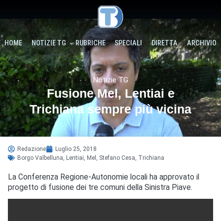
HOME
NOTIZIE TG
RUBRICHE
SPECIALI
DIRETTA
ARCHIVIO
Notizie TG
Fusione Mel, Lentiai e
Trichiana sempre più vicina
Redazione
Luglio 25, 2018
Borgo Valbelluna
,
Lentiai
,
Mel
,
Stefano Cesa
,
Trichiana
La Conferenza Regione-Autonomie locali ha approvato il
progetto di fusione dei tre comuni della Sinistra Piave.