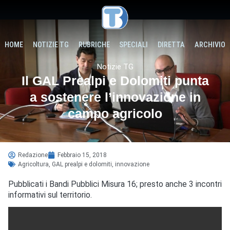
HOME
NOTIZIE TG
RUBRICHE
SPECIALI
DIRETTA
ARCHIVIO
Notizie TG
Il GAL Prealpi e Dolomiti punta
a sostenere l’innovazione in
campo agricolo
Redazione
Febbraio 15, 2018
Agricoltura
,
GAL prealpi e dolomiti
,
innovazione
Pubblicati i Bandi Pubblici Misura 16; presto anche 3 incontri
informativi sul territorio.