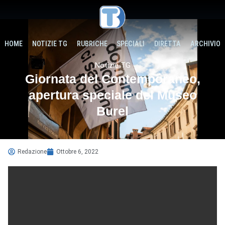
HOME
NOTIZIE TG
RUBRICHE
SPECIALI
DIRETTA
ARCHIVIO
Notizie TG
Giornata del Contemporaneo,
apertura speciale del Museo
Burel
Redazione
Ottobre 6, 2022