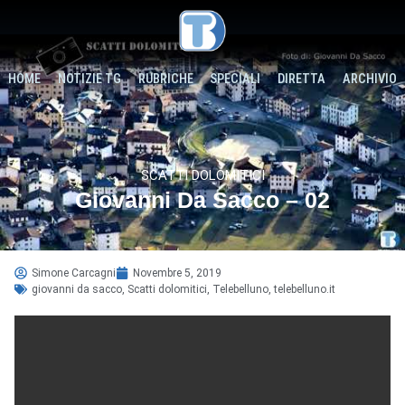
HOME
NOTIZIE TG
RUBRICHE
SPECIALI
DIRETTA
ARCHIVIO
SCATTI DOLOMITICI
Giovanni Da Sacco – 02
Simone Carcagni
Novembre 5, 2019
giovanni da sacco
,
Scatti dolomitici
,
Telebelluno
,
telebelluno.it