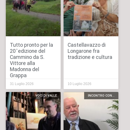
Tutto pronto per la
Castellavazzo di
20ˆedizione del
Longarone fra
Cammino da S.
tradizione e cultura
Vittore alla
Madonna del
Grappa
31 Luglio 2026
10 Luglio 2026
VOCI DI VALLE
INCONTRO CON...