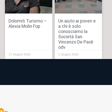
Dolomiti Turismo –
Un aiuto ai poveri e
Alexia Molin Fop
a chi è solo:
conosciamo la
Società San
Vincenzo De Paoli
odv
17 Giugno 2026
1 Giugno 2026