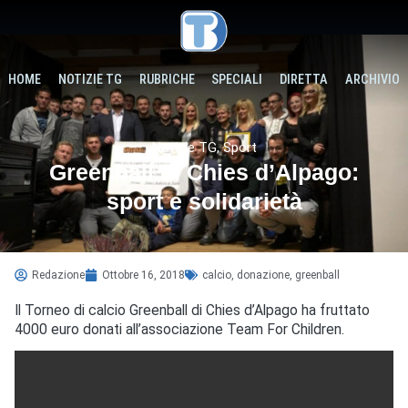
HOME
NOTIZIE TG
RUBRICHE
SPECIALI
DIRETTA
ARCHIVIO
Notizie TG
,
Sport
Greenball di Chies d’Alpago:
sport e solidarietà
Redazione
Ottobre 16, 2018
calcio
,
donazione
,
greenball
Il Torneo di calcio Greenball di Chies d’Alpago ha fruttato
4000 euro donati all’associazione Team For Children.