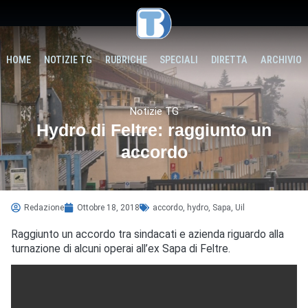
HOME
NOTIZIE TG
RUBRICHE
SPECIALI
DIRETTA
ARCHIVIO
Notizie TG
Hydro di Feltre: raggiunto un
accordo
Redazione
Ottobre 18, 2018
accordo
,
hydro
,
Sapa
,
Uil
Raggiunto un accordo tra sindacati e azienda riguardo alla
turnazione di alcuni operai all’ex Sapa di Feltre.