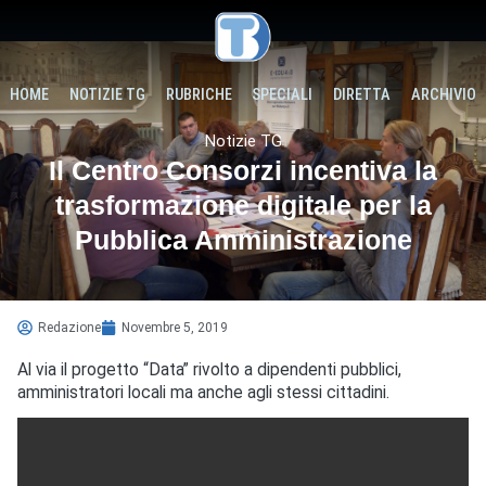
HOME
NOTIZIE TG
RUBRICHE
SPECIALI
DIRETTA
ARCHIVIO
Notizie TG
Il Centro Consorzi incentiva la
trasformazione digitale per la
Pubblica Amministrazione
Redazione
Novembre 5, 2019
Al via il progetto “Data” rivolto a dipendenti pubblici,
amministratori locali ma anche agli stessi cittadini.