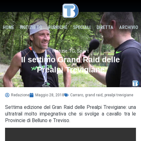
HOME
NOTIZIE TG
RUBRICHE
SPECIALI
DIRETTA
ARCHIVIO
Notizie TG
,
Sport
Il settimo Grand Raid delle
Prealpi Trevigiane
Redazione
Maggio 28, 2018
Carraro
,
grand raid
,
prealpi trevigiane
Settima edizione del Gran Raid delle Prealpi Trevigiane: una
ultratrail molto impegnativa che si svolge a cavallo tra le
Provincie di Belluno e Treviso.