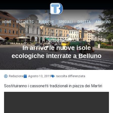
HOME
NOTIZIE TG
RUBRICHE
SPECIALI
DIRETTA
ARCHIVIO
Notizie TG
In arrivo le nuove isole
ecologiche interrate a Belluno
Redazione
Agosto 13, 2019
raccolta differenziata
Sostituiranno i cassonetti tradizionali in piazza dei Martiri