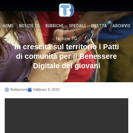
HOME
NOTIZIE TG
RUBRICHE
SPECIALI
DIRETTA
ARCHIVIO
Notizie TG
In crescita sul territorio i Patti
di comunità per il Benessere
Digitale dei giovani
Redazione
Febbraio 4, 2025