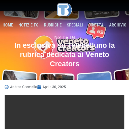
HOME
NOTIZIE TG
RUBRICHE
SPECIALI
DIRETTA
ARCHIVIO
Notizie TG
In esclusiva su Telebelluno la
rubrica dedicata ai Veneto
Creators
Andrea Cecchella
Aprile 30, 2025