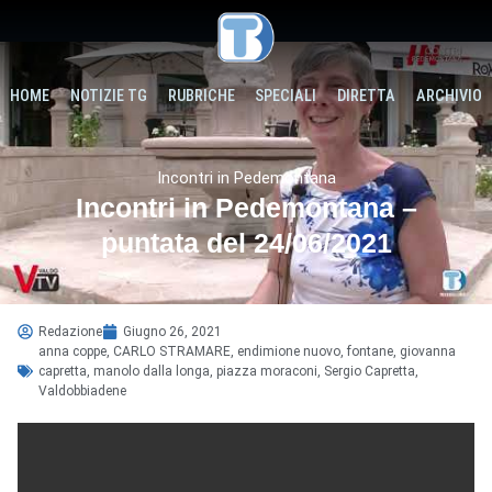
HOME
NOTIZIE TG
RUBRICHE
SPECIALI
DIRETTA
ARCHIVIO
Incontri in Pedemontana
Incontri in Pedemontana –
puntata del 24/06/2021
Redazione
Giugno 26, 2021
anna coppe
,
CARLO STRAMARE
,
endimione nuovo
,
fontane
,
giovanna
capretta
,
manolo dalla longa
,
piazza moraconi
,
Sergio Capretta
,
Valdobbiadene