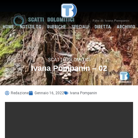
HOME
NOTIZIE TG
RUBRICHE
SPECIALI
DIRETTA
ARCHIVIO
SCATTI DOLOMITICI
Ivana Pompanin – 02
Redazione
Gennaio 16, 2022
Ivana Pompanin