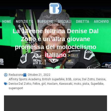
HOME
NOTIZIE TG
RUBRICHE
SPECIALI
DIRETTA
ARCHIVIO
Notizie TG
La 18enne feltrina Denise Dal
Zotto è un’altra giovane
promessa del motociclismo
italiano
Redazione
Ottobre 21, 2022
Affinity Sports Academy
,
British superbike
,
BSB
,
corse
,
Dal Zotto
,
Denise
,
Denise Dal Zotto
,
Feltre
,
girl
,
Haslam
,
Kawasaki
,
moto
,
pista
,
Superbike
,
supersport