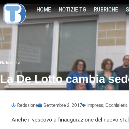
HOME
NOTIZIE TG
RUBRICHE
S
Notizie TG
La De Lotto cambia sede
Redazione
Settembre 2, 2017
impresa
,
Occhialeria
Anche il vescovo all’inaugurazione del nuovo stab