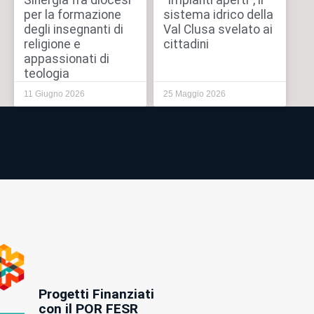
Sinergia fra diocesi
“Impianti aperti”, il
per la formazione
sistema idrico della
degli insegnanti di
Val Clusa svelato ai
religione e
cittadini
appassionati di
teologia
11 Giugno 2026
25 Maggio 2026
Progetti Finanziati
con il POR FESR