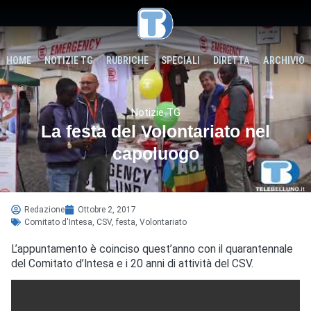
HOME
NOTIZIE TG
RUBRICHE
SPECIALI
DIRETTA
ARCHIVIO
Notizie TG
La festa del Volontariato nel
capoluogo
Redazione
Ottobre 2, 2017
Comitato d'Intesa
,
CSV
,
festa
,
Volontariato
L’appuntamento è coinciso quest’anno con il quarantennale
del Comitato d’Intesa e i 20 anni di attività del CSV.