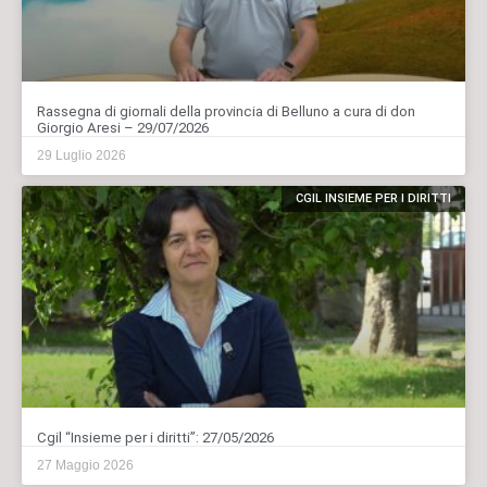
Rassegna di giornali della provincia di Belluno a cura di don
Giorgio Aresi – 29/07/2026
29 Luglio 2026
CGIL INSIEME PER I DIRITTI
Cgil “Insieme per i diritti”: 27/05/2026
27 Maggio 2026